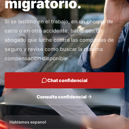
migratorio.
Si se lastimo en el trabajo, en un choque de
carro o en otro accidente, hable con un
abogado que luche contra las companias de
seguro y revise como buscar la maxima
compensacion disponible.
Chat confidencial
Consulta confidencial
Hablamos espanol