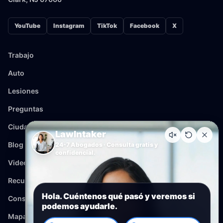
YouTube
Instagram
TikTok
Facebook
X
Trabajo
Auto
Lesiones
Preguntas
Ciudades
LawIntaker
Blog
24-7 Abogados · Consulta gratis y
confidencial.
Videos
Recursos
Hola. Cuéntenos qué pasó y veremos si
Consulta
podemos ayudarle.
Mapa del sitio