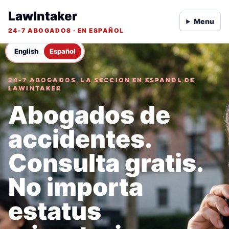
LawIntaker
Menu
24-7 ABOGADOS · EN ESPAÑOL
English
Español
24-7 ABOGADOS, LA SECCION EN ESPANOL DE
LAWINTAKER
Abogados de
accidentes.
Consulta gratis.
No importa
estatus