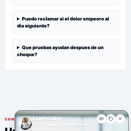
Puedo reclamar si el dolor empeoro al
dia siguiente?
Que pruebas ayudan despues de un
choque?
LawIntaker
CONSULTA GRATUITA Y CONFIDENCIAL
24-7 Abogados · Consulta gratis y
confidencial.