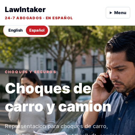
LawIntaker
Menu
24-7 ABOGADOS · EN ESPAÑOL
English
Español
CHOQUES Y SEGUROS
Choques de
carro y camion
Representacion para choques de carro,