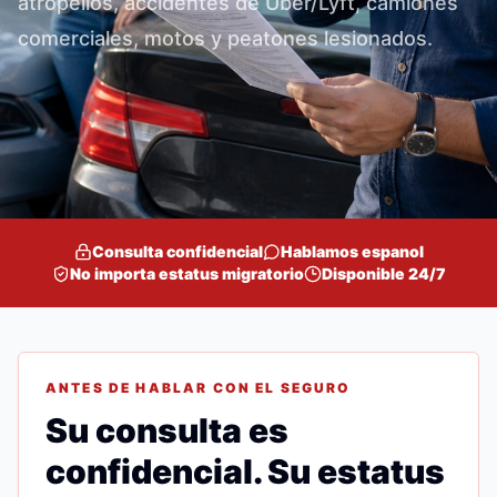
atropellos, accidentes de Uber/Lyft, camiones
comerciales, motos y peatones lesionados.
Consulta confidencial
Hablamos espanol
No importa estatus migratorio
Disponible 24/7
ANTES DE HABLAR CON EL SEGURO
Su consulta es
confidencial. Su estatus