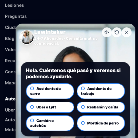
Lesiones
Preguntas
Ciudades
LawIntaker
Blog
24-7 Abogados · Consulta gratis y
confidencial.
Videos
Recursos
Hola. Cuéntenos qué pasó y veremos si
Consulta
podemos ayudarle.
Mapa del sitio
Accidente de
Accidente de
carro
trabajo
Auto
Uber o Lyft
Resbalón y caída
Uber y Lyft
Autobus
Camión o
Mordida de perro
autobús
Motocicleta