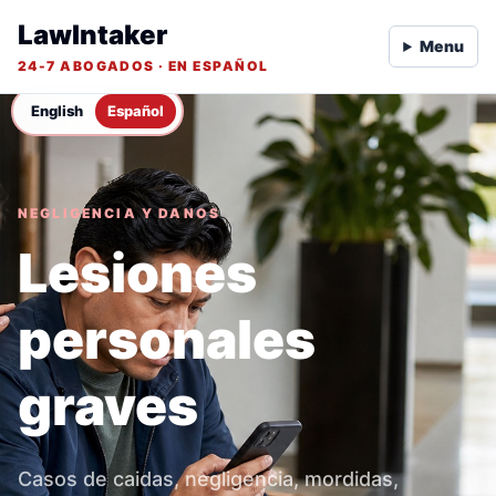
LawIntaker
Menu
24-7 ABOGADOS · EN ESPAÑOL
English
Español
NEGLIGENCIA Y DANOS
Lesiones
personales
graves
Casos de caidas, negligencia, mordidas,