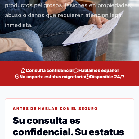
productos peligrosos, lesiones en propiedades,
abuso o danos que requieren atencion legal
inmediata.
Consulta confidencial
Hablamos espanol
No importa estatus migratorio
Disponible 24/7
ANTES DE HABLAR CON EL SEGURO
Su consulta es
confidencial. Su estatus