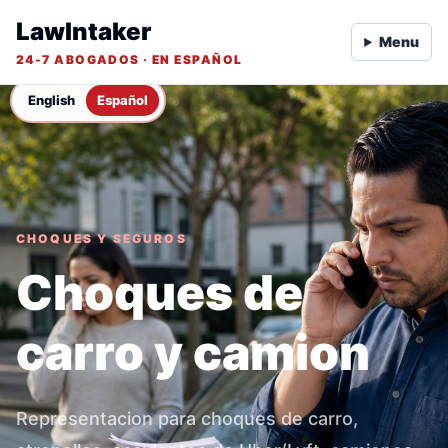
LawIntaker
Menu
24-7 ABOGADOS · EN ESPAÑOL
English
Español
CHOQUES Y SEGUROS
Choques de
carro y camion
Representacion para choques de carro,