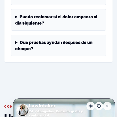
Puedo reclamar si el dolor empeoro al
dia siguiente?
Que pruebas ayudan despues de un
choque?
LawIntaker
CONSULTA GRATUITA Y CONFIDENCIAL
24-7 Abogados · Consulta gratis y
confidencial.