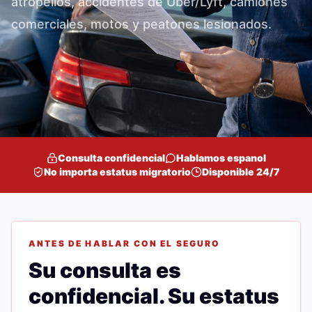
atropellos, accidentes de Uber/Lyft, camiones
comerciales, motos y peatones lesionados.
Consulta confidencial
Hablamos espanol
No importa estatus migratorio
Disponible 24/7
ANTES DE HABLAR CON EL SEGURO
Su consulta es
confidencial. Su estatus