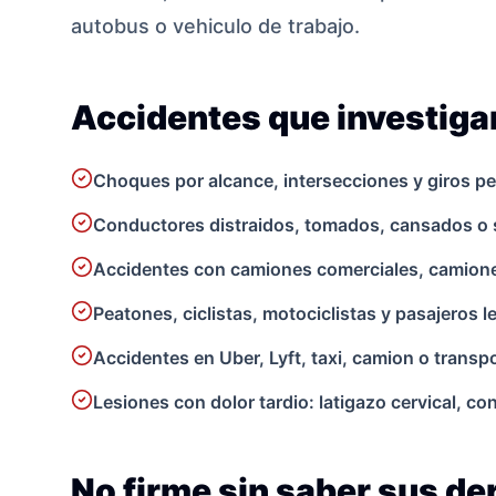
autobus o vehiculo de trabajo.
Accidentes que investig
Choques por alcance, intersecciones y giros pe
Conductores distraidos, tomados, cansados o 
Accidentes con camiones comerciales, camionet
Peatones, ciclistas, motociclistas y pasajeros 
Accidentes en Uber, Lyft, taxi, camion o transpo
Lesiones con dolor tardio: latigazo cervical, c
No firme sin saber sus d