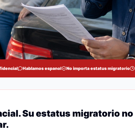
fidencial
Hablamos espanol
No importa estatus migratorio
cial. Su estatus migratorio no
r.