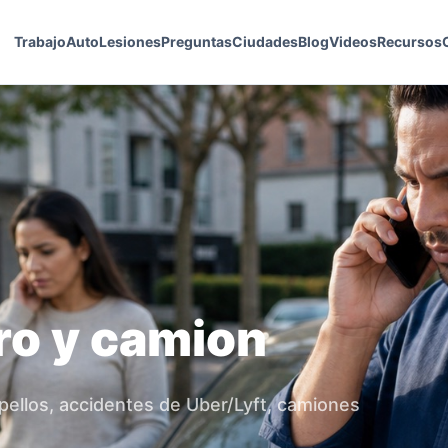
Trabajo
Auto
Lesiones
Preguntas
Ciudades
Blog
Videos
Recursos
ro y camion
pellos, accidentes de Uber/Lyft, camiones