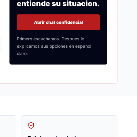
entiende su situacion.
Abrir chat confidencial
Primero escuchamos. Despues le
explicamos sus opciones en espanol
claro.