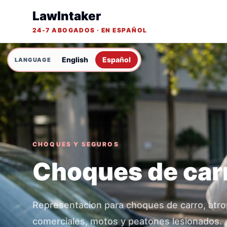
LawIntaker
24-7 ABOGADOS · EN ESPAÑOL
English
Español
CHOQUES Y SEGUROS
Choques de car
Representacion para choques de carro, atro
comerciales, motos y peatones lesionados.