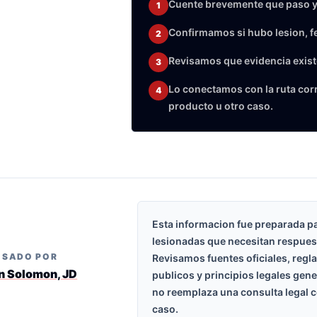
Cuente brevemente que paso y
1
Confirmamos si hubo lesion, f
2
Revisamos que evidencia exist
3
Lo conectamos con la ruta corre
4
producto u otro caso.
Esta informacion fue preparada p
lesionadas que necesitan respues
ISADO POR
Revisamos fuentes oficiales, regl
n Solomon, JD
publicos y principios legales gen
no reemplaza una consulta legal c
caso.