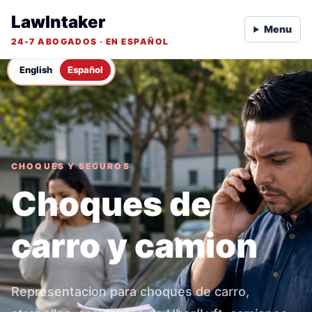
LawIntaker
Menu
24-7 ABOGADOS · EN ESPAÑOL
English
Español
CHOQUES Y SEGUROS
Choques de
carro y camion
Representacion para choques de carro,