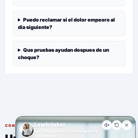
Puedo reclamar si el dolor empeoro al
dia siguiente?
Que pruebas ayudan despues de un
choque?
LawIntaker
CONSULTA GRATUITA Y CONFIDENCIAL
24-7 Abogados · Consulta gratis y
confidencial.