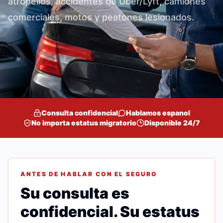
atropellos, accidentes de Uber/Lyft, camiones
comerciales, motos y peatones lesionados.
Consulta confidencial
Hablamos espanol
No importa estatus migratorio
Disponible 24/7
ANTES DE HABLAR CON EL SEGURO
Su consulta es
confidencial. Su estatus