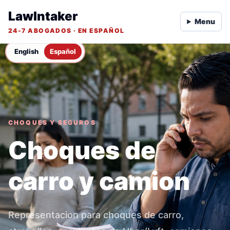
LawIntaker
Menu
24-7 ABOGADOS · EN ESPAÑOL
English
Español
CHOQUES Y SEGUROS
Choques de
carro y camion
Representacion para choques de carro,