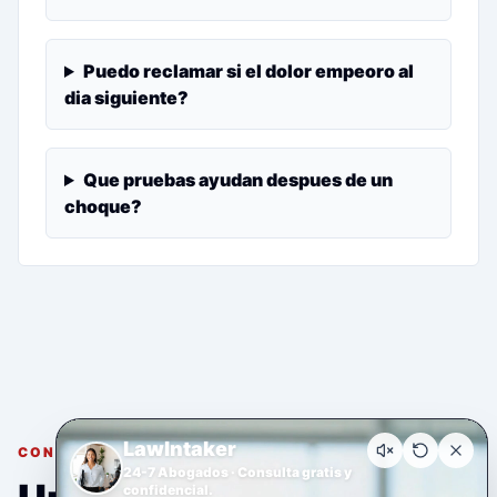
Puedo reclamar si el dolor empeoro al
dia siguiente?
Que pruebas ayudan despues de un
choque?
LawIntaker
CONSULTA GRATUITA Y CONFIDENCIAL
24-7 Abogados · Consulta gratis y
confidencial.