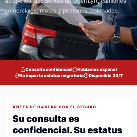
atropellos, accidentes de Uber/Lyft, camiones
comerciales, motos y peatones lesionados.
Consulta confidencial
Hablamos espanol
No importa estatus migratorio
Disponible 24/7
ANTES DE HABLAR CON EL SEGURO
Su consulta es
confidencial. Su estatus