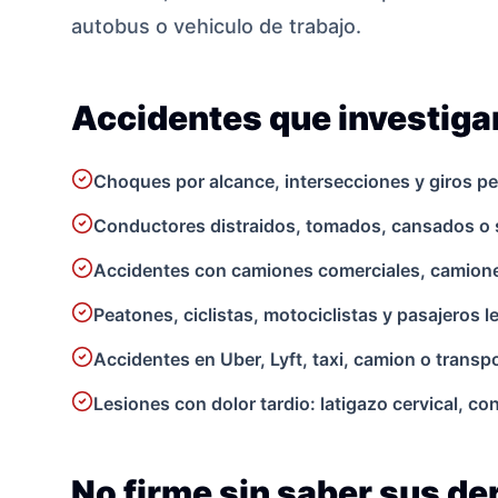
autobus o vehiculo de trabajo.
Accidentes que investig
Choques por alcance, intersecciones y giros pe
Conductores distraidos, tomados, cansados o 
Accidentes con camiones comerciales, camionet
Peatones, ciclistas, motociclistas y pasajeros 
Accidentes en Uber, Lyft, taxi, camion o transpo
Lesiones con dolor tardio: latigazo cervical, c
No firme sin saber sus d