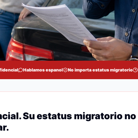
fidencial
Hablamos espanol
No importa estatus migratorio
cial. Su estatus migratorio no
r.