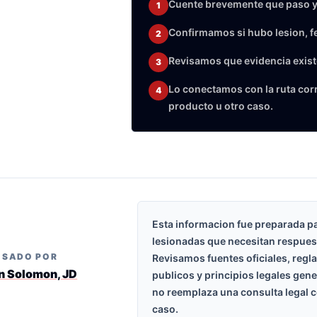
Cuente brevemente que paso y
1
Confirmamos si hubo lesion, f
2
Revisamos que evidencia exist
3
Lo conectamos con la ruta corre
4
producto u otro caso.
Esta informacion fue preparada p
lesionadas que necesitan respues
ISADO POR
Revisamos fuentes oficiales, regl
n Solomon, JD
publicos y principios legales gen
no reemplaza una consulta legal c
caso.