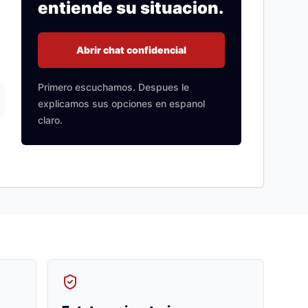
entiende su situacion.
Abrir chat confidencial
Primero escuchamos. Despues le
explicamos sus opciones en espanol
claro.