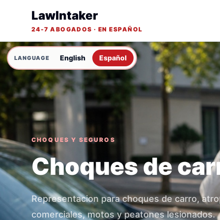
LawIntaker
24-7 ABOGADOS · EN ESPAÑOL
English
Español
CHOQUES Y SEGUROS
Choques de car
Representacion para choques de carro, atro
comerciales, motos y peatones lesionados.