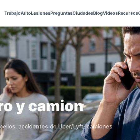
Trabajo
Auto
Lesiones
Preguntas
Ciudades
Blog
Videos
Recursos
ro y camion
pellos, accidentes de Uber/Lyft, camiones