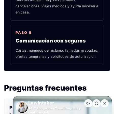
cancelaciones, viajes medicos y ayuda necesaria
en casa.
PASO
6
Comunicacion con seguros
Cartas, numeros de reclamo, llamadas grabadas,
ofertas tempranas y solicitudes de autorizacion.
Preguntas frecuentes
LawIntaker
Puedo reclamar si era pasajero de Uber o
24-7 Abogados · Consulta gratis y
confidencial.