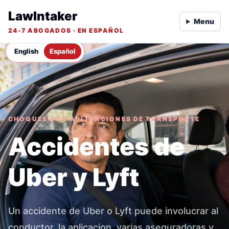
LawIntaker
Menu
24-7 ABOGADOS · EN ESPAÑOL
English
Español
CHOQUES CON APLICACIONES DE TRANSPORTE
Accidentes de
Uber y Lyft
Un accidente de Uber o Lyft puede involucrar al
conductor, la aplicacion, varias aseguradoras y