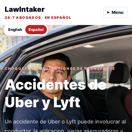
LawIntaker
Menu
24-7 ABOGADOS · EN ESPAÑOL
English
Español
CHOQUES CON APLICACIONES DE TRANSPORTE
Accidentes de
Uber y Lyft
Un accidente de Uber o Lyft puede involucrar al
conductor, la aplicacion, varias aseguradoras y