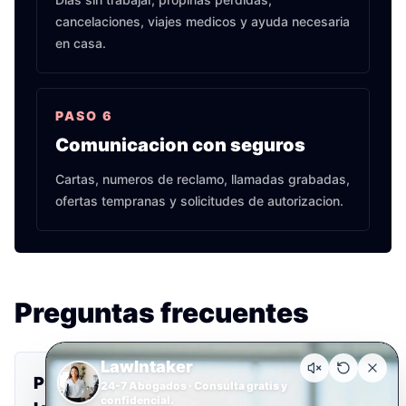
cancelaciones, viajes medicos y ayuda necesaria
en casa.
PASO
6
Comunicacion con seguros
Cartas, numeros de reclamo, llamadas grabadas,
ofertas tempranas y solicitudes de autorizacion.
Preguntas frecuentes
LawIntaker
Puedo reclamar si era pasajero de Uber o
24-7 Abogados · Consulta gratis y
confidencial.