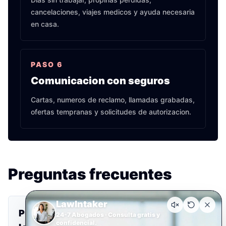
cancelaciones, viajes medicos y ayuda necesaria
en casa.
PASO
6
Comunicacion con seguros
Cartas, numeros de reclamo, llamadas grabadas,
ofertas tempranas y solicitudes de autorizacion.
Preguntas frecuentes
LawIntaker
Puedo reclamar si era pasajero de Uber o
24-7 Abogados · Consulta gratis y
confidencial.