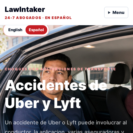
LawIntaker
Menu
24-7 ABOGADOS · EN ESPAÑOL
English
Español
CHOQUES CON APLICACIONES DE TRANSPORTE
Accidentes de
Uber y Lyft
Un accidente de Uber o Lyft puede involucrar al
conductor, la aplicacion, varias aseguradoras y