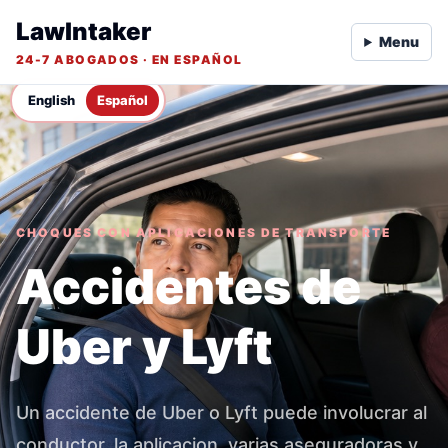
LawIntaker
Menu
24-7 ABOGADOS · EN ESPAÑOL
English
Español
CHOQUES CON APLICACIONES DE TRANSPORTE
Accidentes de
Uber y Lyft
Un accidente de Uber o Lyft puede involucrar al
conductor, la aplicacion, varias aseguradoras y