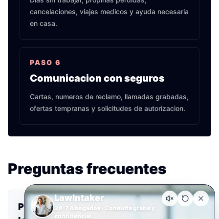
cancelaciones, viajes medicos y ayuda necesaria
en casa.
PASO
6
Comunicacion con seguros
Cartas, numeros de reclamo, llamadas grabadas,
ofertas tempranas y solicitudes de autorizacion.
Preguntas frecuentes
LawIntaker
Puedo reclamar si era pasajero de Uber o
24-7 Abogados · Consulta gratis y
confidencial.