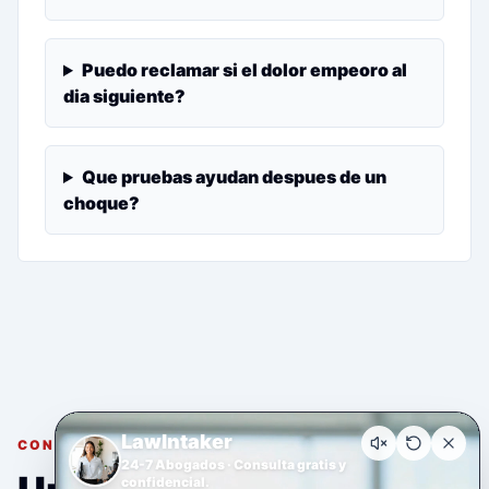
Puedo reclamar si el dolor empeoro al
dia siguiente?
Que pruebas ayudan despues de un
choque?
LawIntaker
CONSULTA GRATUITA Y CONFIDENCIAL
24-7 Abogados · Consulta gratis y
confidencial.