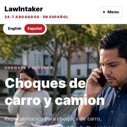
LawIntaker
Menu
24-7 ABOGADOS · EN ESPAÑOL
English
Español
CHOQUES Y SEGUROS
Choques de
carro y camion
Representacion para choques de carro,