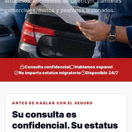
atropellos, accidentes de Uber/Lyft, camiones
comerciales, motos y peatones lesionados.
Consulta confidencial
Hablamos espanol
No importa estatus migratorio
Disponible 24/7
ANTES DE HABLAR CON EL SEGURO
Su consulta es
confidencial. Su estatus