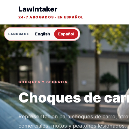
LawIntaker
24-7 ABOGADOS · EN ESPAÑOL
English
Español
CHOQUES Y SEGUROS
Choques de car
Representacion para choques de carro, atro
comerciales, motos y peatones lesionados.