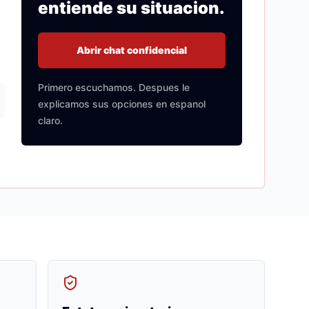
entiende su situacion.
Abrir chat confidencial
Primero escuchamos. Despues le
explicamos sus opciones en espanol
claro.