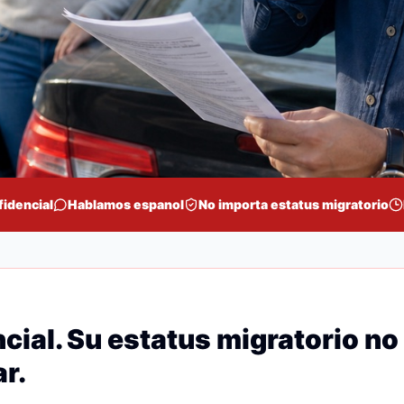
fidencial
Hablamos espanol
No importa estatus migratorio
cial. Su estatus migratorio no
r.