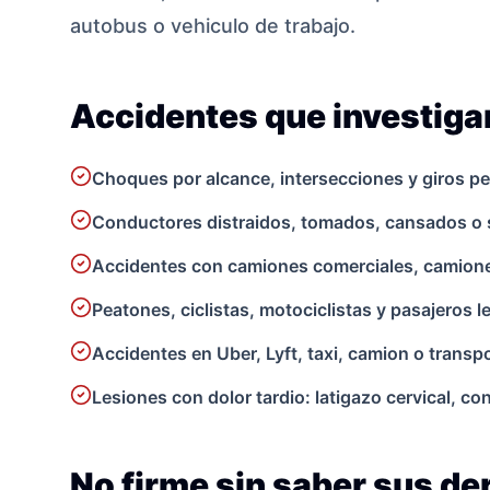
autobus o vehiculo de trabajo.
Accidentes que investig
Choques por alcance, intersecciones y giros pe
Conductores distraidos, tomados, cansados o 
Accidentes con camiones comerciales, camionet
Peatones, ciclistas, motociclistas y pasajeros 
Accidentes en Uber, Lyft, taxi, camion o transpo
Lesiones con dolor tardio: latigazo cervical, c
No firme sin saber sus d