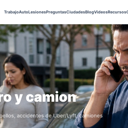
Trabajo
Auto
Lesiones
Preguntas
Ciudades
Blog
Videos
Recursos
ro y camion
pellos, accidentes de Uber/Lyft, camiones