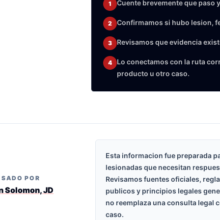
Cuente brevemente que paso y
1
Confirmamos si hubo lesion, f
2
Revisamos que evidencia exist
3
Lo conectamos con la ruta corre
4
producto u otro caso.
Esta informacion fue preparada p
lesionadas que necesitan respues
ISADO POR
Revisamos fuentes oficiales, regl
n Solomon, JD
publicos y principios legales gen
no reemplaza una consulta legal c
caso.