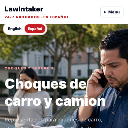
LawIntaker
Menu
24-7 ABOGADOS · EN ESPAÑOL
English
Español
CHOQUES Y SEGUROS
Choques de
carro y camion
Representacion para choques de carro,