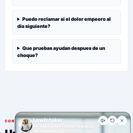
Puedo reclamar si el dolor empeoro al
dia siguiente?
Que pruebas ayudan despues de un
choque?
LawIntaker
CONSULTA GRATUITA Y CONFIDENCIAL
24-7 Abogados · Consulta gratis y
confidencial.