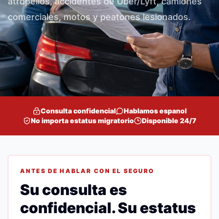
atropellos, accidentes de Uber/Lyft, camiones
comerciales, motos y peatones lesionados.
Consulta confidencial
Hablamos espanol
No importa estatus migratorio
Disponible 24/7
ANTES DE HABLAR CON EL SEGURO
Su consulta es
confidencial. Su estatus