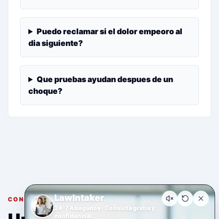
Puedo reclamar si el dolor empeoro al
dia siguiente?
Que pruebas ayudan despues de un
choque?
LawIntaker
CONSULTA GRATUITA Y CONFIDENCIAL
24-7 Abogados · Consulta gratis y
confidencial.