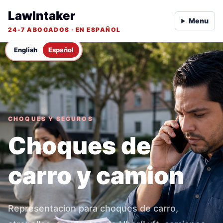
LawIntaker
Menu
24-7 ABOGADOS · EN ESPAÑOL
English
Español
CHOQUES Y SEGUROS
Choques de
carro y camion
Representacion para choques de carro,