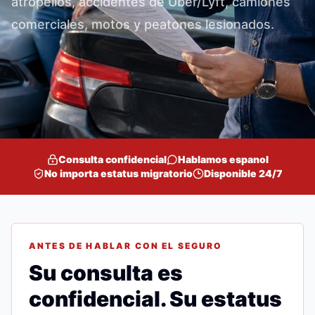
atropellos, accidentes de Uber/Lyft, camiones
comerciales, motos y peatones lesionados.
Consulta confidencial
Hablamos espanol
No importa estatus migratorio
Disponible 24/7
ANTES DE HABLAR CON EL SEGURO
Su consulta es
confidencial. Su estatus