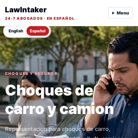
LawIntaker
Menu
24-7 ABOGADOS · EN ESPAÑOL
English
Español
CHOQUES Y SEGUROS
Choques de
carro y camion
Representacion para choques de carro,