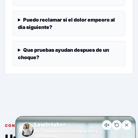
Puedo reclamar si el dolor empeoro al
dia siguiente?
Que pruebas ayudan despues de un
choque?
LawIntaker
CONSULTA GRATUITA Y CONFIDENCIAL
24-7 Abogados · Consulta gratis y
confidencial.