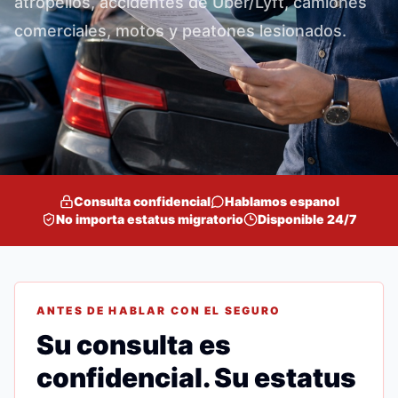
atropellos, accidentes de Uber/Lyft, camiones
comerciales, motos y peatones lesionados.
Consulta confidencial
Hablamos espanol
No importa estatus migratorio
Disponible 24/7
ANTES DE HABLAR CON EL SEGURO
Su consulta es
confidencial. Su estatus