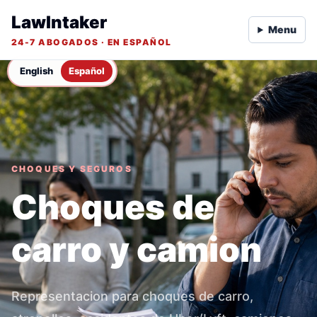
LawIntaker
Menu
24-7 ABOGADOS · EN ESPAÑOL
English
Español
CHOQUES Y SEGUROS
Choques de
carro y camion
Representacion para choques de carro,