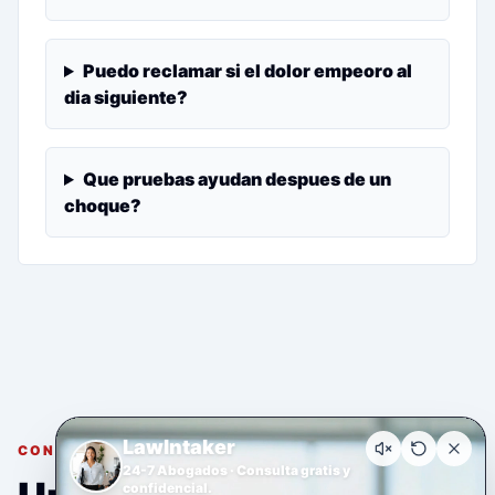
Puedo reclamar si el dolor empeoro al
dia siguiente?
Que pruebas ayudan despues de un
choque?
LawIntaker
CONSULTA GRATUITA Y CONFIDENCIAL
24-7 Abogados · Consulta gratis y
confidencial.