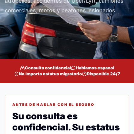
atropellos, accidentes de Uber/Lyft, camiones
comerciales, motos y peatones lesionados.
Consulta confidencial
Hablamos espanol
No importa estatus migratorio
Disponible 24/7
ANTES DE HABLAR CON EL SEGURO
Su consulta es
confidencial. Su estatus