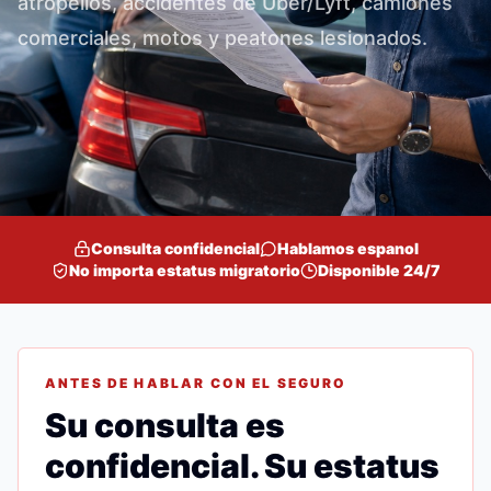
atropellos, accidentes de Uber/Lyft, camiones
comerciales, motos y peatones lesionados.
Consulta confidencial
Hablamos espanol
No importa estatus migratorio
Disponible 24/7
ANTES DE HABLAR CON EL SEGURO
Su consulta es
confidencial. Su estatus