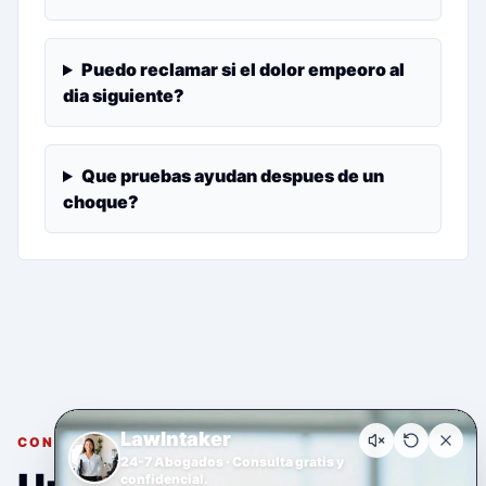
Puedo reclamar si el dolor empeoro al
dia siguiente?
Que pruebas ayudan despues de un
choque?
LawIntaker
CONSULTA GRATUITA Y CONFIDENCIAL
24-7 Abogados · Consulta gratis y
confidencial.