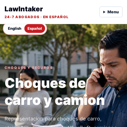
LawIntaker
Menu
24-7 ABOGADOS · EN ESPAÑOL
English
Español
CHOQUES Y SEGUROS
Choques de
carro y camion
Representacion para choques de carro,