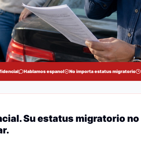
fidencial
Hablamos espanol
No importa estatus migratorio
cial. Su estatus migratorio no
r.