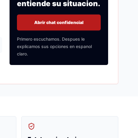
entiende su situacion.
Abrir chat confidencial
Primero escuchamos. Despues le
explicamos sus opciones en espanol
claro.