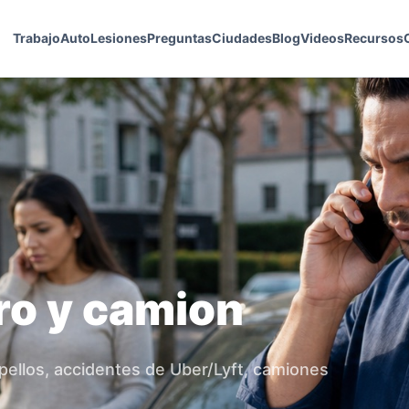
Trabajo
Auto
Lesiones
Preguntas
Ciudades
Blog
Videos
Recursos
ro y camion
pellos, accidentes de Uber/Lyft, camiones