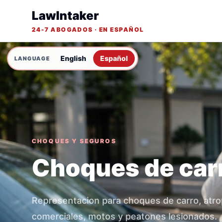
LawIntaker
24-7 ABOGADOS · EN ESPAÑOL
English
Español
CHOQUES Y SEGUROS
Choques de car
Representacion para choques de carro, atro
comerciales, motos y peatones lesionados.