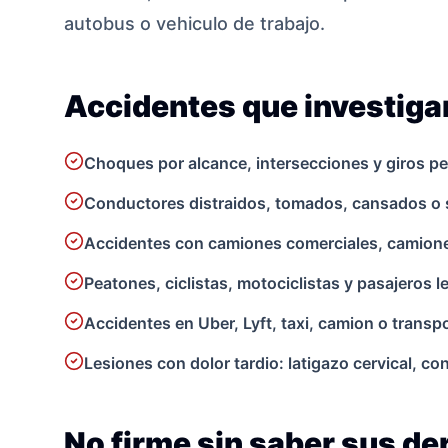
autobus o vehiculo de trabajo.
Accidentes que investig
Choques por alcance, intersecciones y giros pe
Conductores distraidos, tomados, cansados o 
Accidentes con camiones comerciales, camionet
Peatones, ciclistas, motociclistas y pasajeros 
Accidentes en Uber, Lyft, taxi, camion o transpo
Lesiones con dolor tardio: latigazo cervical, c
No firme sin saber sus d