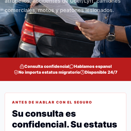
atropellos, accidentes de Uber/Lyft, camiones
comerciales, motos y peatones lesionados.
Consulta confidencial
Hablamos espanol
No importa estatus migratorio
Disponible 24/7
ANTES DE HABLAR CON EL SEGURO
Su consulta es
confidencial. Su estatus