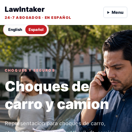
LawIntaker
Menu
24-7 ABOGADOS · EN ESPAÑOL
English
Español
CHOQUES Y SEGUROS
Choques de
carro y camion
Representacion para choques de carro,