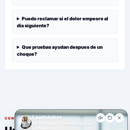
Puedo reclamar si el dolor empeoro al
dia siguiente?
Que pruebas ayudan despues de un
choque?
LawIntaker
CONSULTA GRATUITA Y CONFIDENCIAL
24-7 Abogados · Consulta gratis y
confidencial.