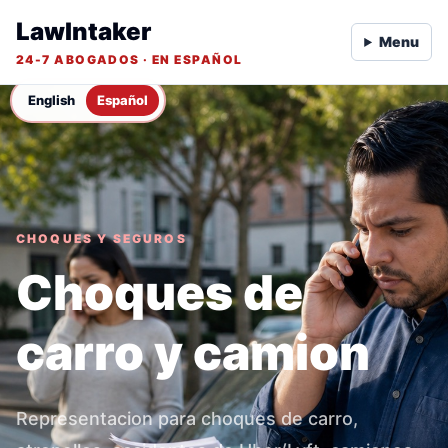
LawIntaker
Menu
24-7 ABOGADOS · EN ESPAÑOL
English
Español
CHOQUES Y SEGUROS
Choques de
carro y camion
Representacion para choques de carro,