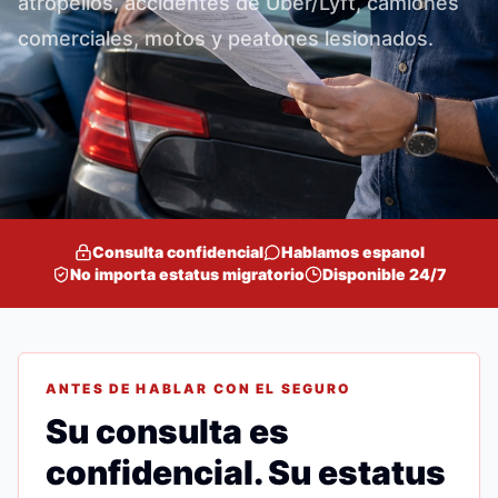
atropellos, accidentes de Uber/Lyft, camiones
comerciales, motos y peatones lesionados.
Consulta confidencial
Hablamos espanol
No importa estatus migratorio
Disponible 24/7
ANTES DE HABLAR CON EL SEGURO
Su consulta es
confidencial. Su estatus