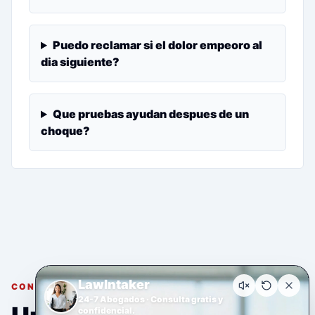
Puedo reclamar si el dolor empeoro al
dia siguiente?
Que pruebas ayudan despues de un
choque?
LawIntaker
CONSULTA GRATUITA Y CONFIDENCIAL
24-7 Abogados · Consulta gratis y
confidencial.