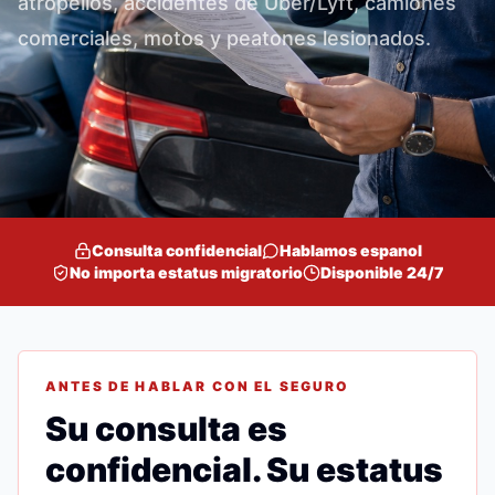
atropellos, accidentes de Uber/Lyft, camiones
comerciales, motos y peatones lesionados.
Consulta confidencial
Hablamos espanol
No importa estatus migratorio
Disponible 24/7
ANTES DE HABLAR CON EL SEGURO
Su consulta es
confidencial. Su estatus