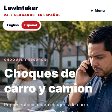
LawIntaker
Menu
24-7 ABOGADOS · EN ESPAÑOL
English
Español
CHOQUES Y SEGUROS
Choques de
carro y camion
Representacion para choques de carro,