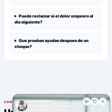
Puedo reclamar si el dolor empeoro al
dia siguiente?
Que pruebas ayudan despues de un
choque?
LawIntaker
CONSULTA GRATUITA Y CONFIDENCIAL
24-7 Abogados · Consulta gratis y
confidencial.