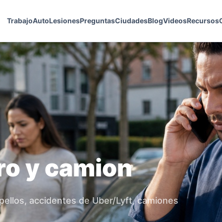
Trabajo
Auto
Lesiones
Preguntas
Ciudades
Blog
Videos
Recursos
ro y camion
pellos, accidentes de Uber/Lyft, camiones