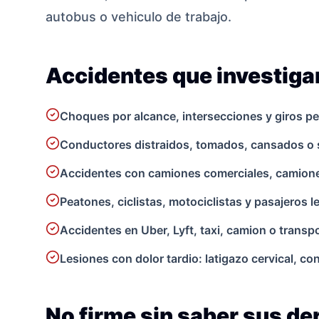
autobus o vehiculo de trabajo.
Accidentes que investig
Choques por alcance, intersecciones y giros pe
Conductores distraidos, tomados, cansados o 
Accidentes con camiones comerciales, camionet
Peatones, ciclistas, motociclistas y pasajeros 
Accidentes en Uber, Lyft, taxi, camion o transpo
Lesiones con dolor tardio: latigazo cervical, c
No firme sin saber sus d