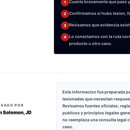
Cuente brevemente que paso y
1
Confirmamos si hubo lesion, f
2
Revisamos que evidencia exist
3
Lo conectamos con la ruta corre
4
producto u otro caso.
Esta informacion fue preparada p
lesionadas que necesitan respues
ISADO POR
Revisamos fuentes oficiales, regl
n Solomon, JD
publicos y principios legales gen
no reemplaza una consulta legal c
caso.