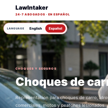
LawIntaker
24-7 ABOGADOS · EN ESPAÑOL
English
Español
CHOQUES Y SEGUROS
Choques de car
Representacion para choques de carro, atro
comerciales, motos y peatones lesionados.