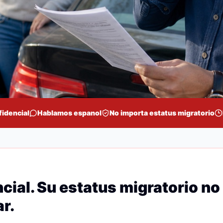
fidencial
Hablamos espanol
No importa estatus migratorio
cial. Su estatus migratorio no
r.