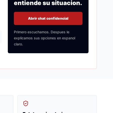
entiende su situacion.
Abrir chat confidencial
Primero escuchamos. Despues le
explicamos sus opciones en espanol
claro.