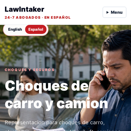
LawIntaker
Menu
24-7 ABOGADOS · EN ESPAÑOL
English
Español
CHOQUES Y SEGUROS
Choques de
carro y camion
Representacion para choques de carro,