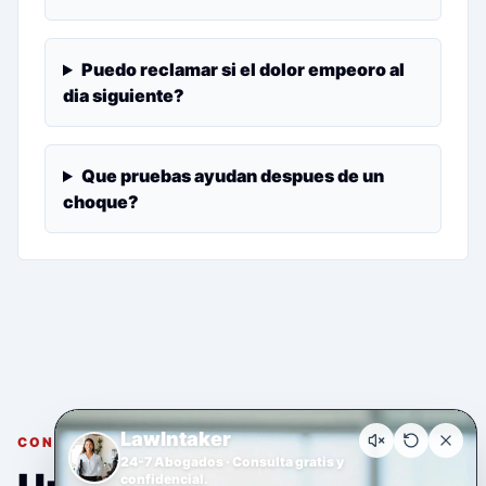
Puedo reclamar si el dolor empeoro al
dia siguiente?
Que pruebas ayudan despues de un
choque?
LawIntaker
CONSULTA GRATUITA Y CONFIDENCIAL
24-7 Abogados · Consulta gratis y
confidencial.