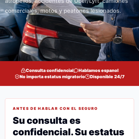
atropellos, accidentes de Uber/Lyft, camiones
comerciales, motos y peatones lesionados.
Consulta confidencial
Hablamos espanol
No importa estatus migratorio
Disponible 24/7
ANTES DE HABLAR CON EL SEGURO
Su consulta es
confidencial. Su estatus