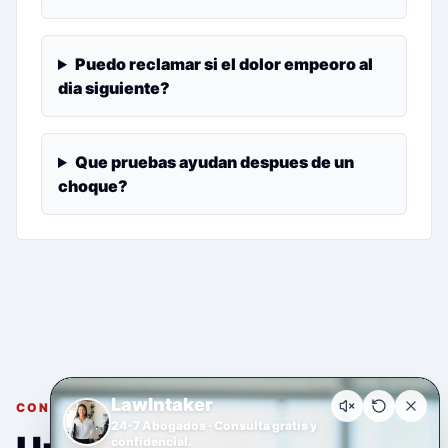
Puedo reclamar si el dolor empeoro al
dia siguiente?
Que pruebas ayudan despues de un
choque?
LawIntaker
CONSULTA GRATUITA Y CONFIDENCIAL
24-7 Abogados · Consulta gratis y
confidencial.