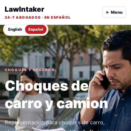
LawIntaker
Menu
24-7 ABOGADOS · EN ESPAÑOL
English
Español
CHOQUES Y SEGUROS
Choques de
carro y camion
Representacion para choques de carro,