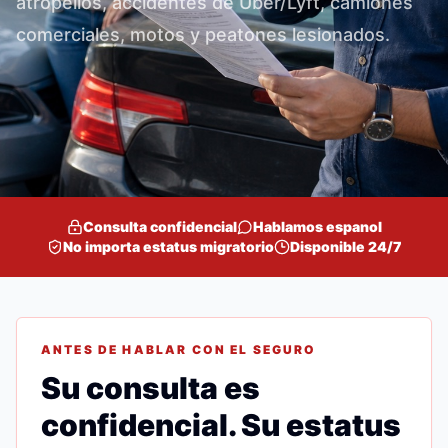
atropellos, accidentes de Uber/Lyft, camiones
comerciales, motos y peatones lesionados.
Consulta confidencial
Hablamos espanol
No importa estatus migratorio
Disponible 24/7
ANTES DE HABLAR CON EL SEGURO
Su consulta es
confidencial. Su estatus