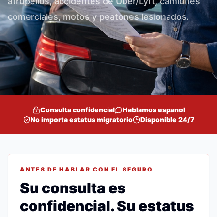
atropellos, accidentes de Uber/Lyft, camiones
comerciales, motos y peatones lesionados.
Consulta confidencial
Hablamos espanol
No importa estatus migratorio
Disponible 24/7
ANTES DE HABLAR CON EL SEGURO
Su consulta es
confidencial. Su estatus