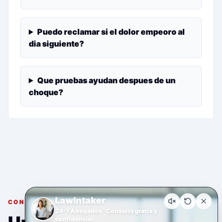
Puedo reclamar si el dolor empeoro al
dia siguiente?
Que pruebas ayudan despues de un
choque?
LawIntaker
CONSULTA GRATUITA Y CONFIDENCIAL
24-7 Abogados · Consulta gratis y
confidencial.