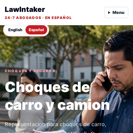
LawIntaker
Menu
24-7 ABOGADOS · EN ESPAÑOL
English
Español
CHOQUES Y SEGUROS
Choques de
carro y camion
Representacion para choques de carro,