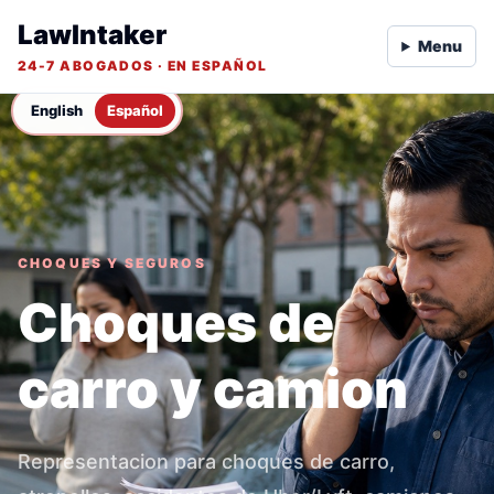
LawIntaker
Menu
24-7 ABOGADOS · EN ESPAÑOL
English
Español
CHOQUES Y SEGUROS
Choques de
carro y camion
Representacion para choques de carro,