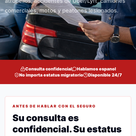
atropellos, accidentes de Uber/Lyft, camiones
comerciales, motos y peatones lesionados.
Consulta confidencial
Hablamos espanol
No importa estatus migratorio
Disponible 24/7
ANTES DE HABLAR CON EL SEGURO
Su consulta es
confidencial. Su estatus