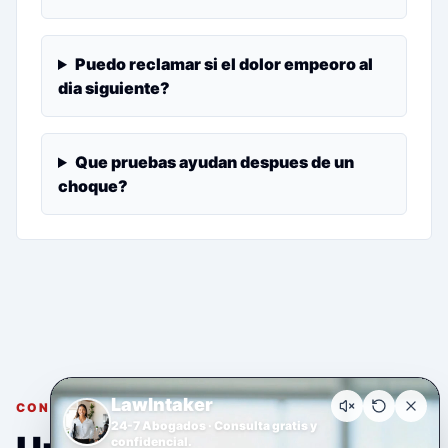
Puedo reclamar si el dolor empeoro al
dia siguiente?
Que pruebas ayudan despues de un
choque?
LawIntaker
CONSULTA GRATUITA Y CONFIDENCIAL
24-7 Abogados · Consulta gratis y
confidencial.