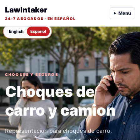
LawIntaker
Menu
24-7 ABOGADOS · EN ESPAÑOL
English
Español
CHOQUES Y SEGUROS
Choques de
carro y camion
Representacion para choques de carro,