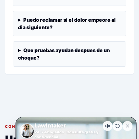
Puedo reclamar si el dolor empeoro al
dia siguiente?
Que pruebas ayudan despues de un
choque?
LawIntaker
CONSULTA GRATUITA Y CONFIDENCIAL
24-7 Abogados · Consulta gratis y
confidencial.