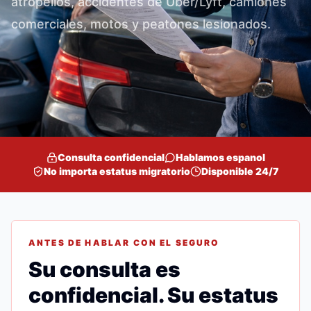
atropellos, accidentes de Uber/Lyft, camiones
comerciales, motos y peatones lesionados.
Consulta confidencial
Hablamos espanol
No importa estatus migratorio
Disponible 24/7
ANTES DE HABLAR CON EL SEGURO
Su consulta es
confidencial. Su estatus