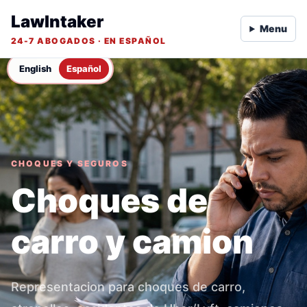
LawIntaker
Menu
24-7 ABOGADOS · EN ESPAÑOL
English
Español
CHOQUES Y SEGUROS
Choques de
carro y camion
Representacion para choques de carro,