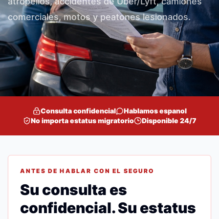
atropellos, accidentes de Uber/Lyft, camiones
comerciales, motos y peatones lesionados.
Consulta confidencial
Hablamos espanol
No importa estatus migratorio
Disponible 24/7
ANTES DE HABLAR CON EL SEGURO
Su consulta es
confidencial. Su estatus