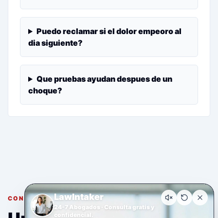
Puedo reclamar si el dolor empeoro al
dia siguiente?
Que pruebas ayudan despues de un
choque?
LawIntaker
CONSULTA GRATUITA Y CONFIDENCIAL
24-7 Abogados · Consulta gratis y
confidencial.