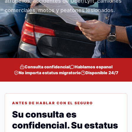
atropellos, accidentes de Uber/Lyft, camiones
comerciales, motos y peatones lesionados.
Consulta confidencial
Hablamos espanol
No importa estatus migratorio
Disponible 24/7
ANTES DE HABLAR CON EL SEGURO
Su consulta es
confidencial. Su estatus