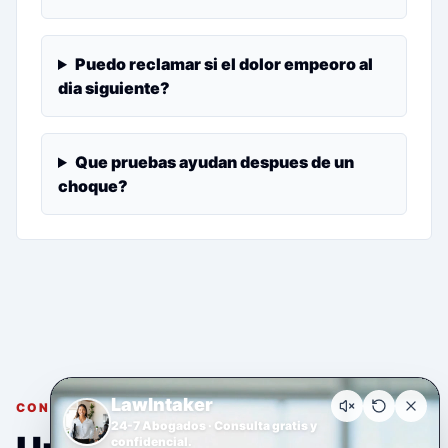
Puedo reclamar si el dolor empeoro al
dia siguiente?
Que pruebas ayudan despues de un
choque?
LawIntaker
CONSULTA GRATUITA Y CONFIDENCIAL
24-7 Abogados · Consulta gratis y
confidencial.