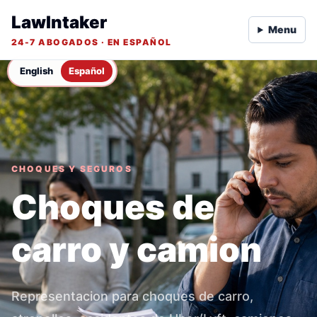
LawIntaker
Menu
24-7 ABOGADOS · EN ESPAÑOL
English
Español
CHOQUES Y SEGUROS
Choques de
carro y camion
Representacion para choques de carro,