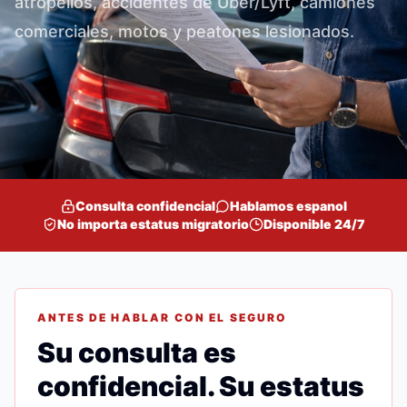
atropellos, accidentes de Uber/Lyft, camiones
comerciales, motos y peatones lesionados.
Consulta confidencial
Hablamos espanol
No importa estatus migratorio
Disponible 24/7
ANTES DE HABLAR CON EL SEGURO
Su consulta es
confidencial. Su estatus