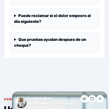
Puedo reclamar si el dolor empeoro al
dia siguiente?
Que pruebas ayudan despues de un
choque?
LawIntaker
CONSULTA GRATUITA Y CONFIDENCIAL
24-7 Abogados · Consulta gratis y
confidencial.