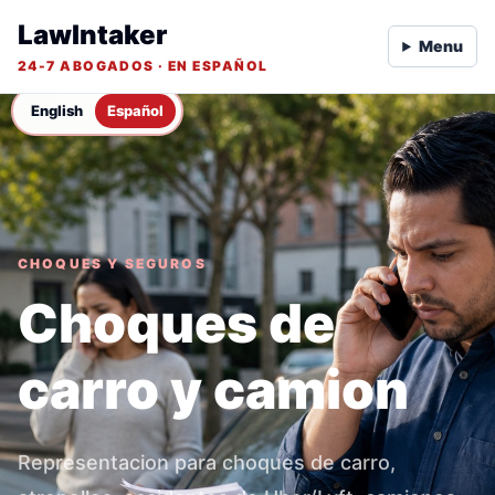
LawIntaker
Menu
24-7 ABOGADOS · EN ESPAÑOL
English
Español
CHOQUES Y SEGUROS
Choques de
carro y camion
Representacion para choques de carro,