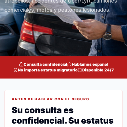
atropellos, accidentes de Uber/Lyft, camiones
comerciales, motos y peatones lesionados.
Consulta confidencial
Hablamos espanol
No importa estatus migratorio
Disponible 24/7
ANTES DE HABLAR CON EL SEGURO
Su consulta es
confidencial. Su estatus