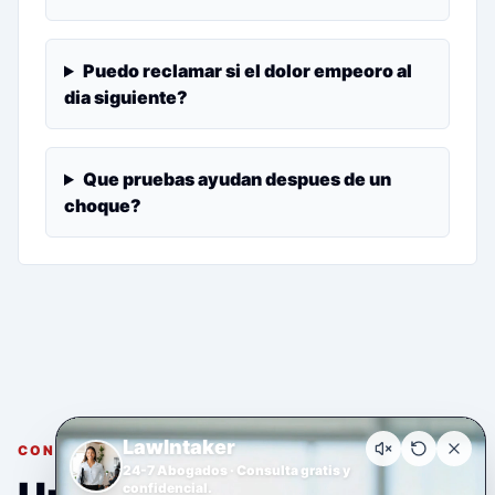
Puedo reclamar si el dolor empeoro al
dia siguiente?
Que pruebas ayudan despues de un
choque?
LawIntaker
CONSULTA GRATUITA Y CONFIDENCIAL
24-7 Abogados · Consulta gratis y
confidencial.