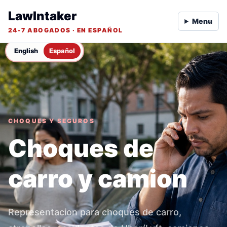
LawIntaker
Menu
24-7 ABOGADOS · EN ESPAÑOL
English
Español
CHOQUES Y SEGUROS
Choques de
carro y camion
Representacion para choques de carro,