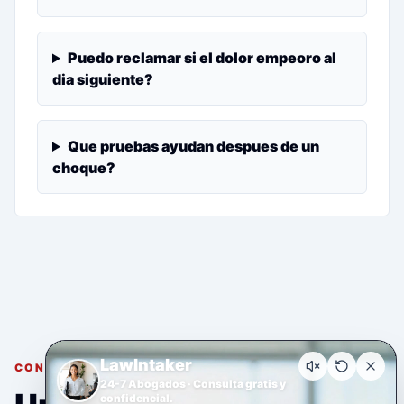
Puedo reclamar si el dolor empeoro al
dia siguiente?
Que pruebas ayudan despues de un
choque?
LawIntaker
CONSULTA GRATUITA Y CONFIDENCIAL
24-7 Abogados · Consulta gratis y
confidencial.