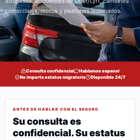
atropellos, accidentes de Uber/Lyft, camiones
comerciales, motos y peatones lesionados.
Consulta confidencial
Hablamos espanol
No importa estatus migratorio
Disponible 24/7
ANTES DE HABLAR CON EL SEGURO
Su consulta es
confidencial. Su estatus