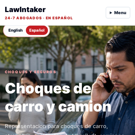
LawIntaker
Menu
24-7 ABOGADOS · EN ESPAÑOL
English
Español
CHOQUES Y SEGUROS
Choques de
carro y camion
Representacion para choques de carro,