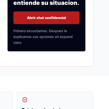
entiende su situacion.
Abrir chat confidencial
Primero escuchamos. Despues le
explicamos sus opciones en espanol
claro.