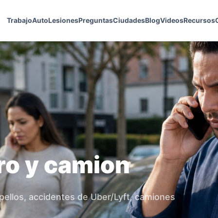
Trabajo
Auto
Lesiones
Preguntas
Ciudades
Blog
Videos
Recursos
ro y camion
pellos, accidentes de Uber/Lyft, camiones