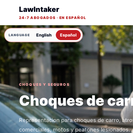
LawIntaker
24-7 ABOGADOS · EN ESPAÑOL
English
Español
CHOQUES Y SEGUROS
Choques de car
Representacion para choques de carro, atro
comerciales, motos y peatones lesionados.