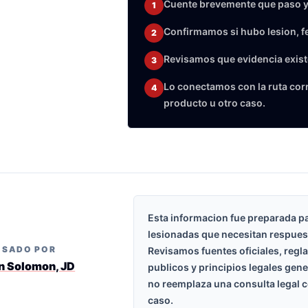
Cuente brevemente que paso y
1
Confirmamos si hubo lesion, f
2
Revisamos que evidencia exist
3
Lo conectamos con la ruta corre
4
producto u otro caso.
Esta informacion fue preparada p
lesionadas que necesitan respues
ISADO POR
Revisamos fuentes oficiales, regl
n Solomon, JD
publicos y principios legales gen
no reemplaza una consulta legal c
caso.