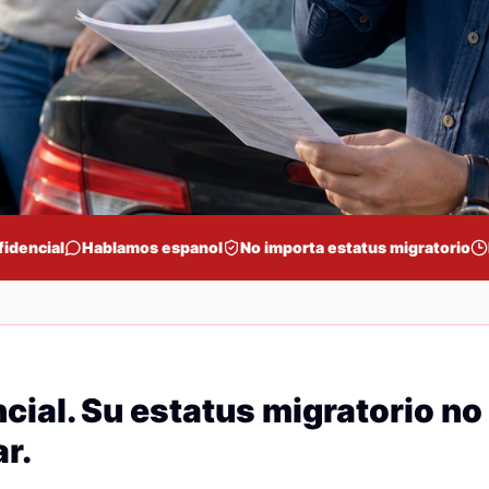
fidencial
Hablamos espanol
No importa estatus migratorio
cial. Su estatus migratorio no
r.