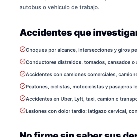
autobus o vehiculo de trabajo.
Accidentes que investig
Choques por alcance, intersecciones y giros pe
Conductores distraidos, tomados, cansados o 
Accidentes con camiones comerciales, camionet
Peatones, ciclistas, motociclistas y pasajeros 
Accidentes en Uber, Lyft, taxi, camion o transpo
Lesiones con dolor tardio: latigazo cervical, c
No firme sin saber sus d