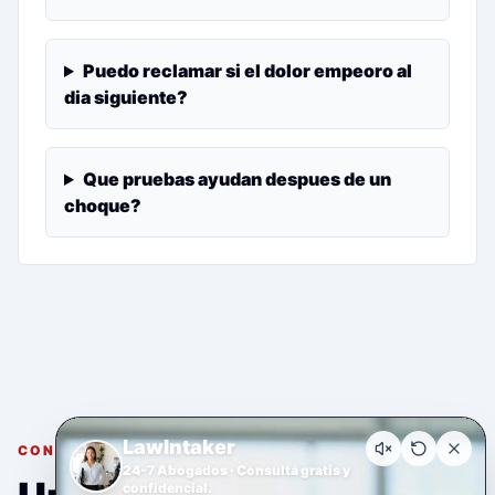
Puedo reclamar si el dolor empeoro al
dia siguiente?
Que pruebas ayudan despues de un
choque?
LawIntaker
CONSULTA GRATUITA Y CONFIDENCIAL
24-7 Abogados · Consulta gratis y
confidencial.