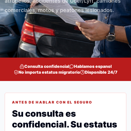
atropellos, accidentes de Uber/Lyft, camiones
comerciales, motos y peatones lesionados.
Consulta confidencial
Hablamos espanol
No importa estatus migratorio
Disponible 24/7
ANTES DE HABLAR CON EL SEGURO
Su consulta es
confidencial. Su estatus