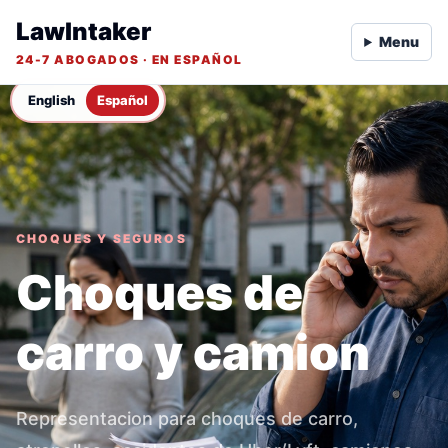
LawIntaker
Menu
24-7 ABOGADOS · EN ESPAÑOL
English
Español
CHOQUES Y SEGUROS
Choques de
carro y camion
Representacion para choques de carro,