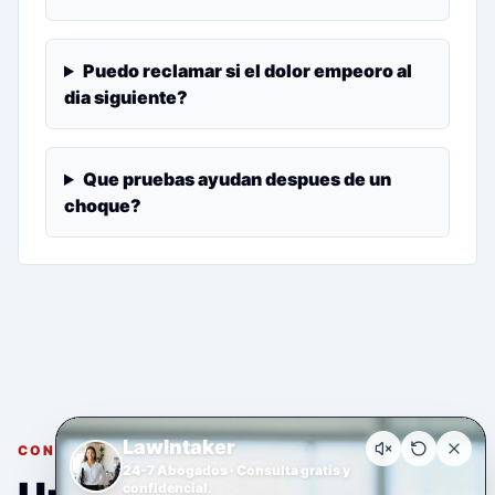
Puedo reclamar si el dolor empeoro al
dia siguiente?
Que pruebas ayudan despues de un
choque?
LawIntaker
CONSULTA GRATUITA Y CONFIDENCIAL
24-7 Abogados · Consulta gratis y
confidencial.