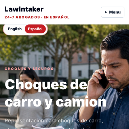
LawIntaker
Menu
24-7 ABOGADOS · EN ESPAÑOL
English
Español
CHOQUES Y SEGUROS
Choques de
carro y camion
Representacion para choques de carro,