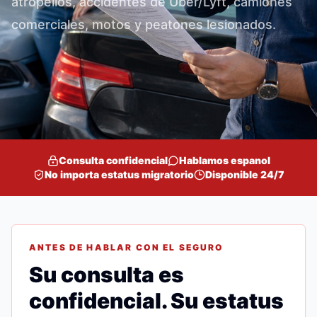
atropellos, accidentes de Uber/Lyft, camiones
comerciales, motos y peatones lesionados.
Consulta confidencial
Hablamos espanol
No importa estatus migratorio
Disponible 24/7
ANTES DE HABLAR CON EL SEGURO
Su consulta es
confidencial. Su estatus