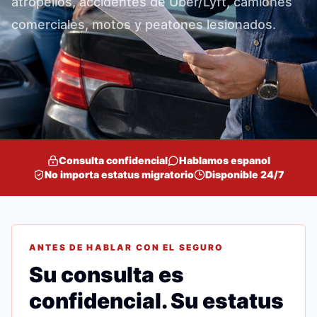
atropellos, accidentes de Uber/Lyft, camiones
comerciales, motos y peatones lesionados.
Consulta confidencial
Hablamos espanol
No importa estatus migratorio
Disponible 24/7
ANTES DE HABLAR CON EL SEGURO
Su consulta es
confidencial. Su estatus