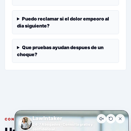
Puedo reclamar si el dolor empeoro al
dia siguiente?
Que pruebas ayudan despues de un
choque?
LawIntaker
CONSULTA GRATUITA Y CONFIDENCIAL
24-7 Abogados · Consulta gratis y
confidencial.