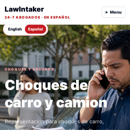
LawIntaker
Menu
24-7 ABOGADOS · EN ESPAÑOL
English
Español
CHOQUES Y SEGUROS
Choques de
carro y camion
Representacion para choques de carro,