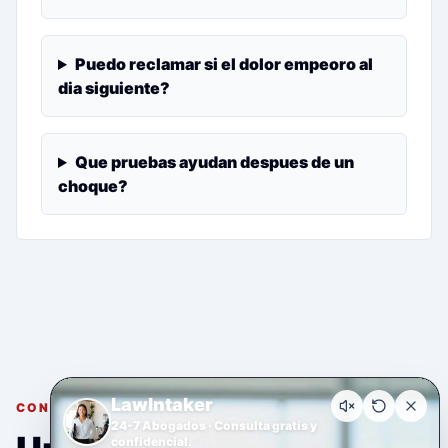
Puedo reclamar si el dolor empeoro al
dia siguiente?
Que pruebas ayudan despues de un
choque?
LawIntaker
CONSULTA GRATUITA Y CONFIDENCIAL
24-7 Abogados · Consulta gratis y
confidencial.