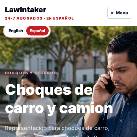
LawIntaker
Menu
24-7 ABOGADOS · EN ESPAÑOL
English
Español
CHOQUES Y SEGUROS
Choques de
carro y camion
Representacion para choques de carro,