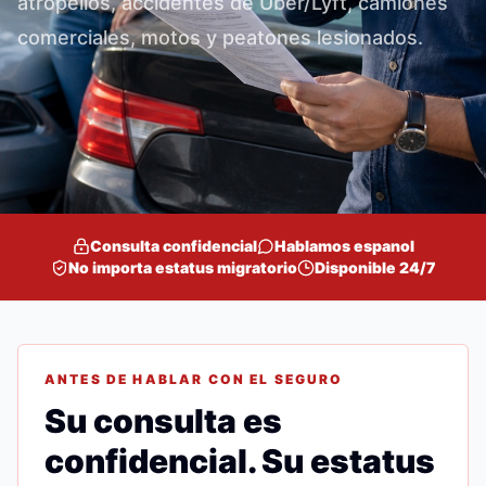
atropellos, accidentes de Uber/Lyft, camiones
comerciales, motos y peatones lesionados.
Consulta confidencial
Hablamos espanol
No importa estatus migratorio
Disponible 24/7
ANTES DE HABLAR CON EL SEGURO
Su consulta es
confidencial. Su estatus