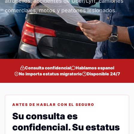
atropellos, accidentes de Uber/Lyft, camiones
comerciales, motos y peatones lesionados.
Consulta confidencial
Hablamos espanol
No importa estatus migratorio
Disponible 24/7
ANTES DE HABLAR CON EL SEGURO
Su consulta es
confidencial. Su estatus