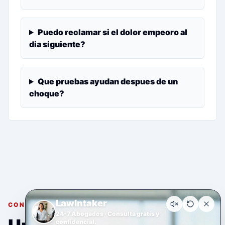
Puedo reclamar si el dolor empeoro al
dia siguiente?
Que pruebas ayudan despues de un
choque?
LawIntaker
CONSULTA GRATUITA Y CONFIDENCIAL
24-7 Abogados · Consulta gratis y
confidencial.