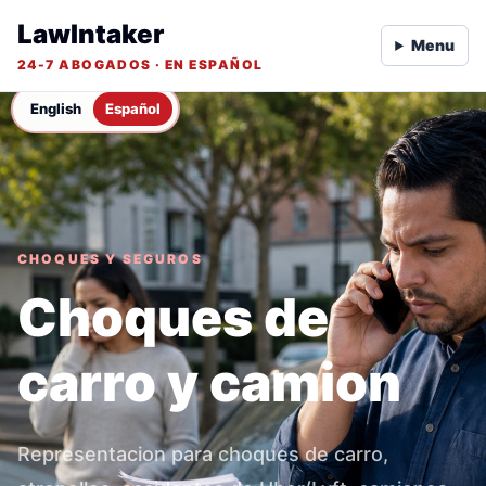
LawIntaker
Menu
24-7 ABOGADOS · EN ESPAÑOL
English
Español
CHOQUES Y SEGUROS
Choques de
carro y camion
Representacion para choques de carro,