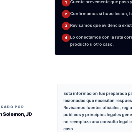
Cuente brevemente que paso y
1
Confirmamos si hubo lesion, f
2
Revisamos que evidencia exist
3
Lo conectamos con la ruta corre
4
producto u otro caso.
Esta informacion fue preparada p
lesionadas que necesitan respues
ISADO POR
Revisamos fuentes oficiales, regl
n Solomon, JD
publicos y principios legales gen
no reemplaza una consulta legal c
caso.