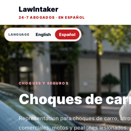
LawIntaker
24-7 ABOGADOS · EN ESPAÑOL
English
Español
CHOQUES Y SEGUROS
Choques de car
Representacion para choques de carro, atro
comerciales, motos y peatones lesionados.