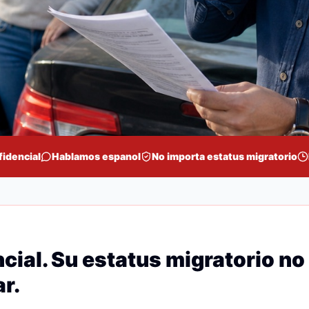
fidencial
Hablamos espanol
No importa estatus migratorio
cial. Su estatus migratorio no
r.