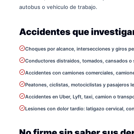
autobus o vehiculo de trabajo.
Accidentes que investig
Choques por alcance, intersecciones y giros pe
Conductores distraidos, tomados, cansados o 
Accidentes con camiones comerciales, camionet
Peatones, ciclistas, motociclistas y pasajeros 
Accidentes en Uber, Lyft, taxi, camion o transpo
Lesiones con dolor tardio: latigazo cervical, c
No firme sin saber sus d