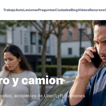
Trabajo
Auto
Lesiones
Preguntas
Ciudades
Blog
Videos
Recursos
ro y camion
pellos, accidentes de Uber/Lyft, camiones