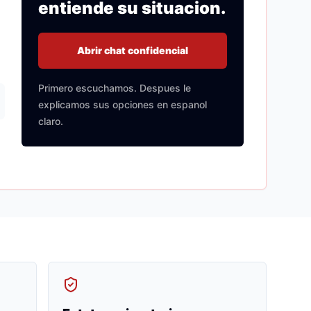
entiende su situacion.
Abrir chat confidencial
Primero escuchamos. Despues le
explicamos sus opciones en espanol
claro.