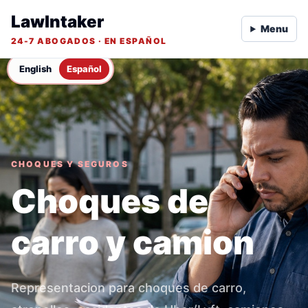
LawIntaker
Menu
24-7 ABOGADOS · EN ESPAÑOL
English
Español
CHOQUES Y SEGUROS
Choques de
carro y camion
Representacion para choques de carro,