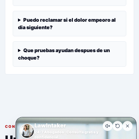
Puedo reclamar si el dolor empeoro al
dia siguiente?
Que pruebas ayudan despues de un
choque?
LawIntaker
CONSULTA GRATUITA Y CONFIDENCIAL
24-7 Abogados · Consulta gratis y
confidencial.