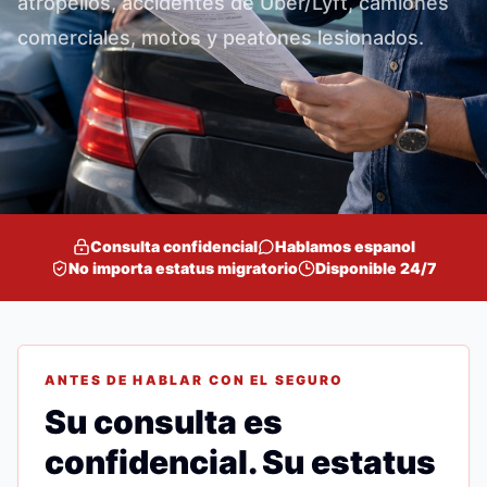
atropellos, accidentes de Uber/Lyft, camiones
comerciales, motos y peatones lesionados.
Consulta confidencial
Hablamos espanol
No importa estatus migratorio
Disponible 24/7
ANTES DE HABLAR CON EL SEGURO
Su consulta es
confidencial. Su estatus