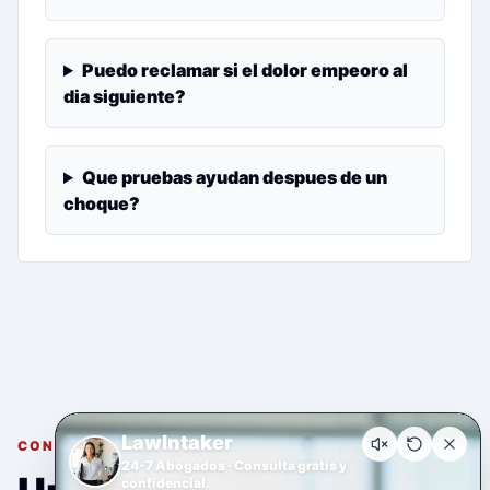
Puedo reclamar si el dolor empeoro al
dia siguiente?
Que pruebas ayudan despues de un
choque?
LawIntaker
CONSULTA GRATUITA Y CONFIDENCIAL
24-7 Abogados · Consulta gratis y
confidencial.