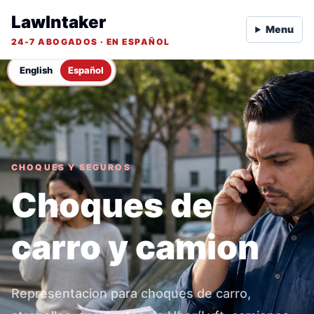
LawIntaker
Menu
24-7 ABOGADOS · EN ESPAÑOL
English
Español
CHOQUES Y SEGUROS
Choques de
carro y camion
Representacion para choques de carro,