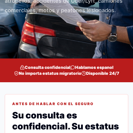
atropellos, accidentes de Uber/Lyft, camiones
comerciales, motos y peatones lesionados.
Consulta confidencial
Hablamos espanol
No importa estatus migratorio
Disponible 24/7
ANTES DE HABLAR CON EL SEGURO
Su consulta es
confidencial. Su estatus