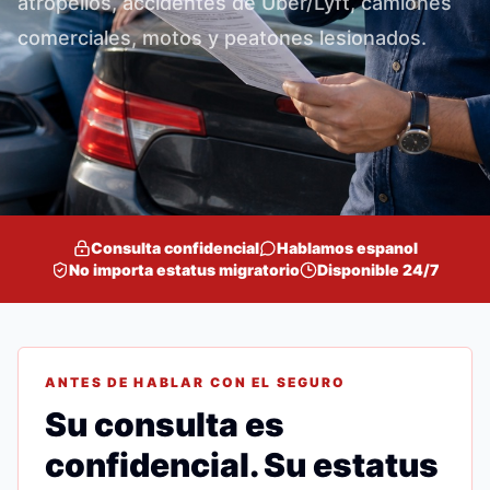
atropellos, accidentes de Uber/Lyft, camiones
comerciales, motos y peatones lesionados.
Consulta confidencial
Hablamos espanol
No importa estatus migratorio
Disponible 24/7
ANTES DE HABLAR CON EL SEGURO
Su consulta es
confidencial. Su estatus