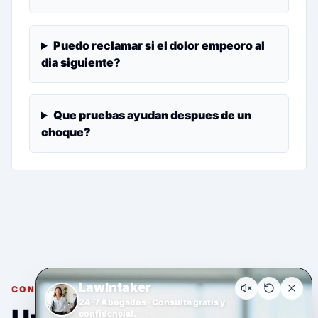
Puedo reclamar si el dolor empeoro al
dia siguiente?
Que pruebas ayudan despues de un
choque?
LawIntaker
CONSULTA GRATUITA Y CONFIDENCIAL
24-7 Abogados · Consulta gratis y
confidencial.