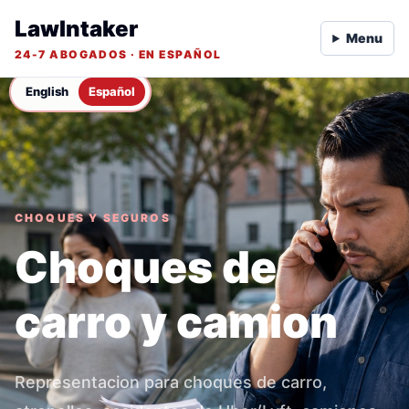
LawIntaker
Menu
24-7 ABOGADOS · EN ESPAÑOL
English
Español
CHOQUES Y SEGUROS
Choques de
carro y camion
Representacion para choques de carro,