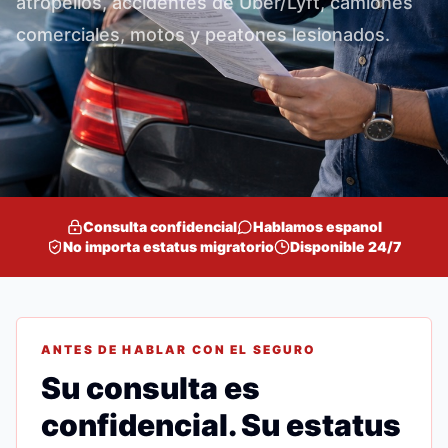
atropellos, accidentes de Uber/Lyft, camiones
comerciales, motos y peatones lesionados.
Consulta confidencial
Hablamos espanol
No importa estatus migratorio
Disponible 24/7
ANTES DE HABLAR CON EL SEGURO
Su consulta es
confidencial. Su estatus