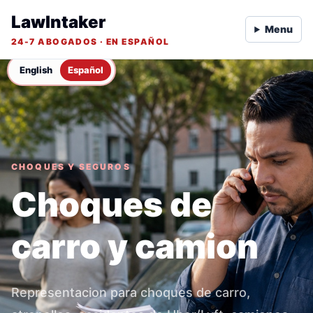
LawIntaker
Menu
24-7 ABOGADOS · EN ESPAÑOL
English
Español
CHOQUES Y SEGUROS
Choques de
carro y camion
Representacion para choques de carro,