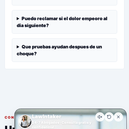
Puedo reclamar si el dolor empeoro al
dia siguiente?
Que pruebas ayudan despues de un
choque?
LawIntaker
CONSULTA GRATUITA Y CONFIDENCIAL
24-7 Abogados · Consulta gratis y
confidencial.