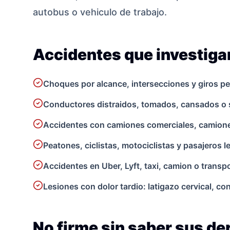
autobus o vehiculo de trabajo.
Accidentes que investig
Choques por alcance, intersecciones y giros pe
Conductores distraidos, tomados, cansados o 
Accidentes con camiones comerciales, camionet
Peatones, ciclistas, motociclistas y pasajeros 
Accidentes en Uber, Lyft, taxi, camion o transpo
Lesiones con dolor tardio: latigazo cervical, c
No firme sin saber sus d