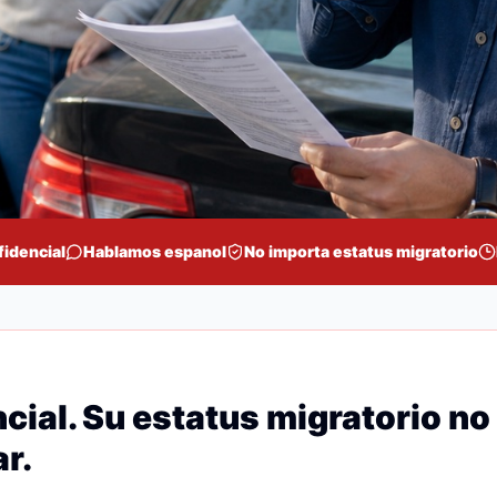
fidencial
Hablamos espanol
No importa estatus migratorio
cial. Su estatus migratorio no
r.