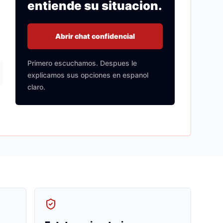
entiende su situacion.
Abrir chat confidencial
Primero escuchamos. Despues le
explicamos sus opciones en espanol
claro.