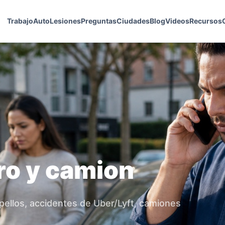
Trabajo
Auto
Lesiones
Preguntas
Ciudades
Blog
Videos
Recursos
ro y camion
pellos, accidentes de Uber/Lyft, camiones