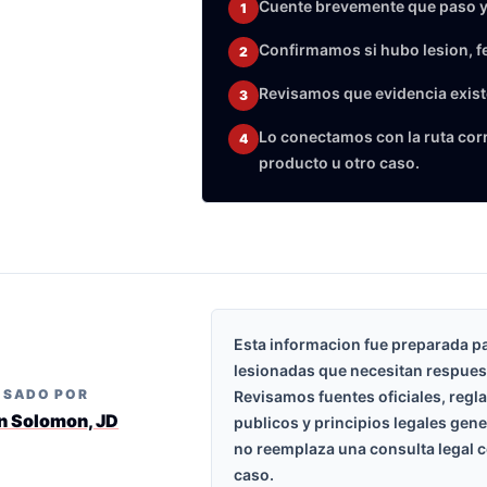
Cuente brevemente que paso y
1
Confirmamos si hubo lesion, f
2
Revisamos que evidencia exist
3
Lo conectamos con la ruta corre
4
producto u otro caso.
Esta informacion fue preparada p
lesionadas que necesitan respues
ISADO POR
Revisamos fuentes oficiales, regl
n Solomon, JD
publicos y principios legales gen
no reemplaza una consulta legal c
caso.