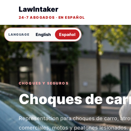
LawIntaker
24-7 ABOGADOS · EN ESPAÑOL
English
Español
CHOQUES Y SEGUROS
Choques de car
Representacion para choques de carro, atro
comerciales, motos y peatones lesionados.