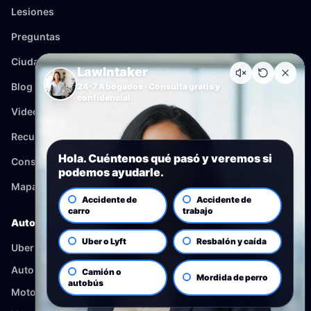
Lesiones
Preguntas
Ciudades
LawIntaker
Blog
24-7 Abogados · Consulta gratis y
confidencial.
Videos
Recursos
Hola. Cuéntenos qué pasó y veremos si
Consulta
podemos ayudarle.
Mapa del sitio
Accidente de
Accidente de
carro
trabajo
Auto
Uber o Lyft
Resbalón y caída
Uber y Lyft
Autobus
Camión o
Mordida de perro
autobús
Motocicleta