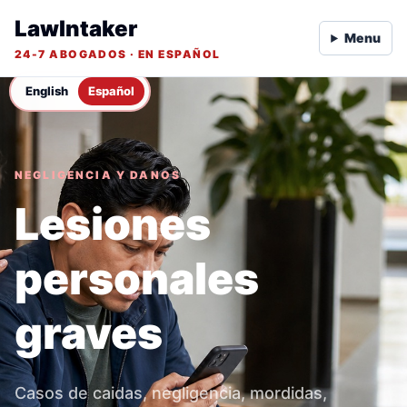
LawIntaker
Menu
24-7 ABOGADOS · EN ESPAÑOL
English
Español
NEGLIGENCIA Y DANOS
Lesiones
personales
graves
Casos de caidas, negligencia, mordidas,