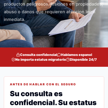
productos peligrosos, lesiones en propiedades,
abuso o danos que requieren atencion legal
inmediata.
Consulta confidencial
Hablamos espanol
No importa estatus migratorio
Disponible 24/7
ANTES DE HABLAR CON EL SEGURO
Su consulta es
confidencial. Su estatus