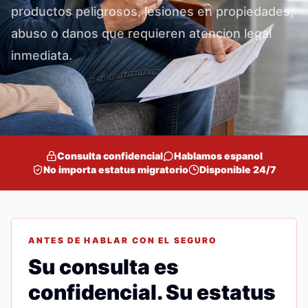
productos peligrosos, lesiones en propiedades,
abuso o danos que requieren atencion legal
inmediata.
Consulta confidencial
Hablamos espanol
No importa estatus migratorio
Disponible 24/7
ANTES DE HABLAR CON EL SEGURO
Su consulta es
confidencial. Su estatus