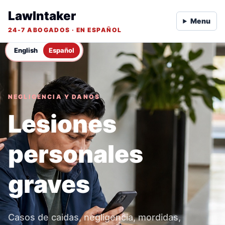
LawIntaker
Menu
24-7 ABOGADOS · EN ESPAÑOL
English
Español
NEGLIGENCIA Y DANOS
Lesiones
personales
graves
Casos de caidas, negligencia, mordidas,