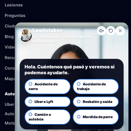
Lesiones
Preguntas
Ciudades
LawIntaker
Blog
24-7 Abogados · Consulta gratis y
confidencial.
Videos
Recursos
Hola. Cuéntenos qué pasó y veremos si
Consulta
podemos ayudarle.
Mapa del sitio
Accidente de
Accidente de
carro
trabajo
Auto
Uber o Lyft
Resbalón y caída
Uber y Lyft
Autobus
Camión o
Mordida de perro
autobús
Motocicleta