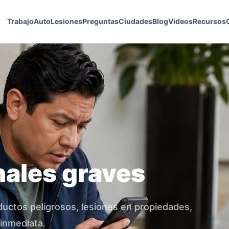
Trabajo
Auto
Lesiones
Preguntas
Ciudades
Blog
Videos
Recursos
nales graves
ductos peligrosos, lesiones en propiedades,
inmediata.