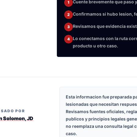
Cuente brevemente que paso y
1
Confirmamos si hubo lesion, f
2
Revisamos que evidencia exist
3
Lo conectamos con la ruta corre
4
producto u otro caso.
Esta informacion fue preparada p
lesionadas que necesitan respues
ISADO POR
Revisamos fuentes oficiales, regl
n Solomon, JD
publicos y principios legales gen
no reemplaza una consulta legal c
caso.