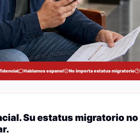
fidencial
Hablamos espanol
No importa estatus migratorio
cial. Su estatus migratorio no
r.