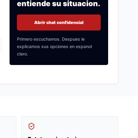
entiende su situacion.
Abrir chat confidencial
Primero escuchamos. Despues le
explicamos sus opciones en espanol
claro.