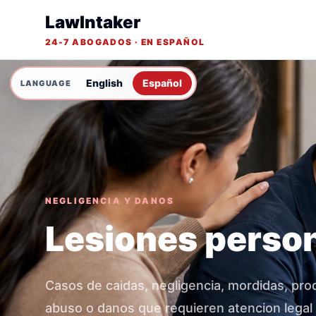
LawIntaker
24-7 ABOGADOS · EN ESPAÑOL
English
Español
NEGLIGENCIA Y DANOS
Lesiones perso
Casos de caidas, negligencia, mordidas, pro
abuso o danos que requieren atencion legal 