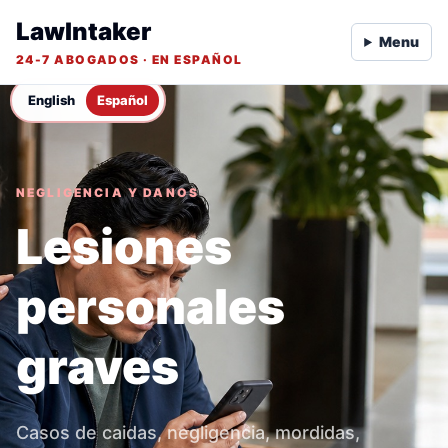
LawIntaker
Menu
24-7 ABOGADOS · EN ESPAÑOL
English
Español
NEGLIGENCIA Y DANOS
Lesiones
personales
graves
Casos de caidas, negligencia, mordidas,