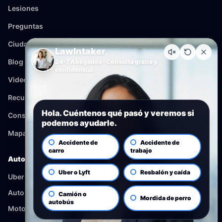
Lesiones
Preguntas
Ciudades
LawIntaker
Blog
24-7 Abogados · Consulta gratis y
confidencial.
Videos
Recursos
Hola. Cuéntenos qué pasó y veremos si
Consulta
podemos ayudarle.
Mapa del sitio
Accidente de
Accidente de
carro
trabajo
Auto
Uber o Lyft
Resbalón y caída
Uber y Lyft
Autobus
Camión o
Mordida de perro
autobús
Motocicleta