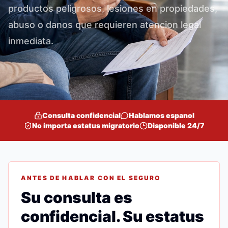
productos peligrosos, lesiones en propiedades,
abuso o danos que requieren atencion legal
inmediata.
Consulta confidencial
Hablamos espanol
No importa estatus migratorio
Disponible 24/7
ANTES DE HABLAR CON EL SEGURO
Su consulta es
confidencial. Su estatus